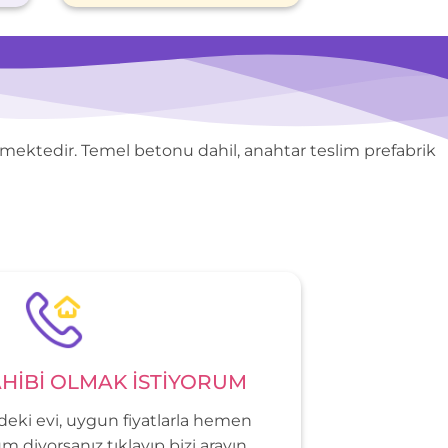
mektedir. Temel betonu dahil, anahtar teslim prefabrik
HİBİ OLMAK İSTİYORUM
eki evi, uygun fiyatlarla hemen
m diyorsanız tıklayıp bizi arayın.