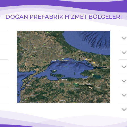
DOĞAN PREFABRİK HİZMET BÖLGELERİ