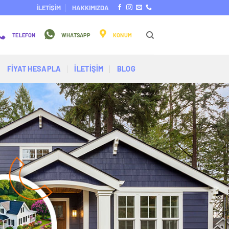
İLETİŞİM
HAKKIMIZDA
TELEFON
WHATSAPP
KONUM
FİYAT HESAPLA
İLETİŞİM
BLOG