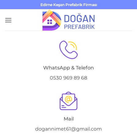
İçeriğe
Edirne Keşan Prefabrik Firması
atla
WhatsApp & Telefon
0530 969 89 68
Mail
dogannimet61@gmail.com