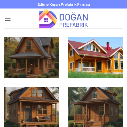
İçeriğe
Edirne Keşan Prefabrik Firması
atla