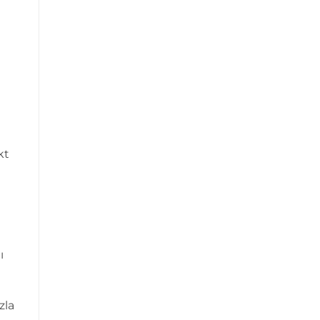
kt
ı
zla