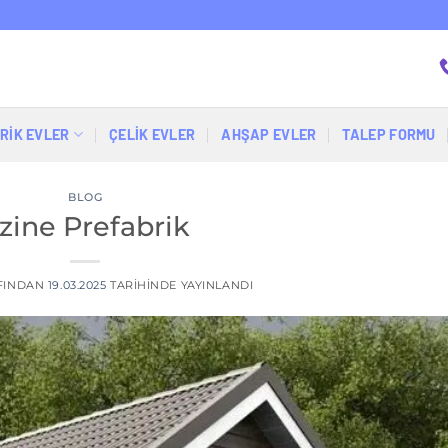
RİK EVLER
ÇELIK EVLER
AHŞAP EVLER
TALEP FORMU
BLOG
zine Prefabrik
FINDAN
19.03.2025
TARIHINDE YAYINLANDI