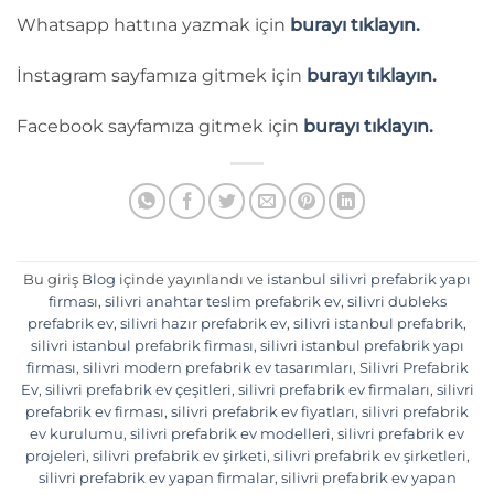
Whatsapp hattına yazmak için
burayı tıklayın.
İnstagram sayfamıza gitmek için
burayı tıklayın.
Facebook sayfamıza gitmek için
burayı tıklayın.
Bu giriş
Blog
içinde yayınlandı ve
istanbul silivri prefabrik yapı
firması
,
silivri anahtar teslim prefabrik ev
,
silivri dubleks
prefabrik ev
,
silivri hazır prefabrik ev
,
silivri istanbul prefabrik
,
silivri istanbul prefabrik firması
,
silivri istanbul prefabrik yapı
firması
,
silivri modern prefabrik ev tasarımları
,
Silivri Prefabrik
Ev
,
silivri prefabrik ev çeşitleri
,
silivri prefabrik ev firmaları
,
silivri
prefabrik ev firması
,
silivri prefabrik ev fiyatları
,
silivri prefabrik
ev kurulumu
,
silivri prefabrik ev modelleri
,
silivri prefabrik ev
projeleri
,
silivri prefabrik ev şirketi
,
silivri prefabrik ev şirketleri
,
silivri prefabrik ev yapan firmalar
,
silivri prefabrik ev yapan