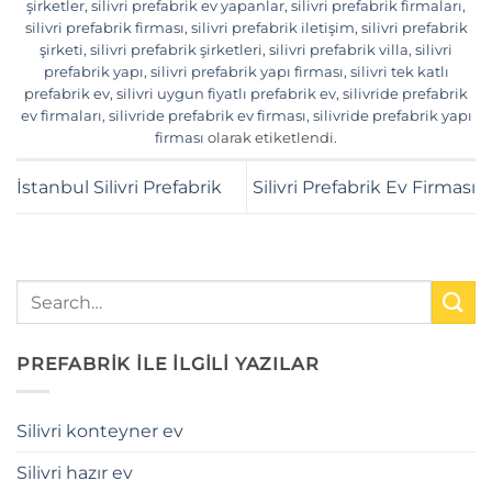
şirketler
,
silivri prefabrik ev yapanlar
,
silivri prefabrik firmaları
,
silivri prefabrik firması
,
silivri prefabrik iletişim
,
silivri prefabrik
şirketi
,
silivri prefabrik şirketleri
,
silivri prefabrik villa
,
silivri
prefabrik yapı
,
silivri prefabrik yapı firması
,
silivri tek katlı
prefabrik ev
,
silivri uygun fiyatlı prefabrik ev
,
silivride prefabrik
ev firmaları
,
silivride prefabrik ev firması
,
silivride prefabrik yapı
firması
olarak etiketlendi.
İstanbul Silivri Prefabrik
Silivri Prefabrik Ev Firması
PREFABRİK İLE İLGİLİ YAZILAR
Silivri konteyner ev
Silivri hazır ev