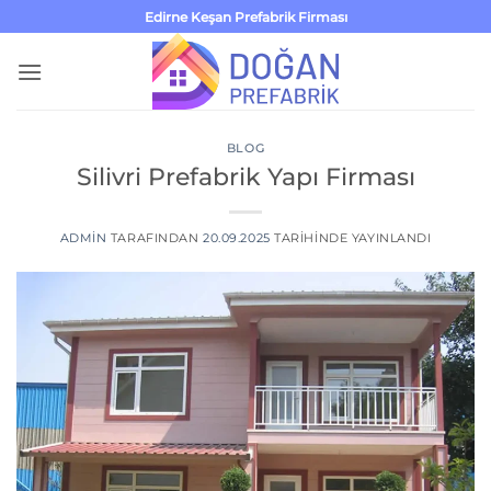
İçeriğe
Edirne Keşan Prefabrik Firması
atla
BLOG
Silivri Prefabrik Yapı Firması
ADMIN
TARAFINDAN
20.09.2025
TARIHINDE YAYINLANDI