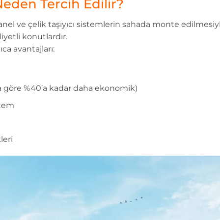
Neden Tercih Edilir?
panel ve çelik taşıyıcı sistemlerin sahada monte edilmesiy
iyetli konutlardır.
ıca avantajları:
a göre %40’a kadar daha ekonomik)
stem
leri