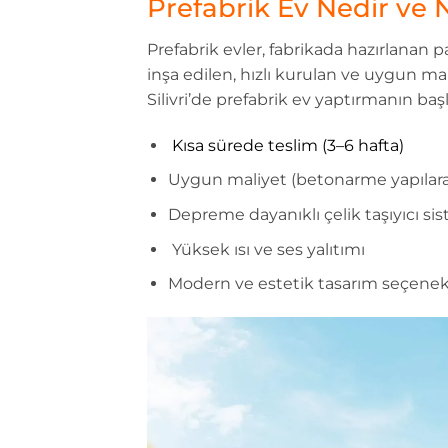
Prefabrik Ev Nedir ve 
Prefabrik evler, fabrikada hazırlanan 
inşa edilen, hızlı kurulan ve uygun mal
Silivri’de prefabrik ev yaptırmanın başl
️ Kısa sürede teslim (3–6 hafta)
Uygun maliyet (betonarme yapılar
Depreme dayanıklı çelik taşıyıcı si
️ Yüksek ısı ve ses yalıtımı
Modern ve estetik tasarım seçenek