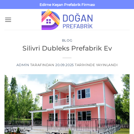
İçeriğe
Edirne Keşan Prefabrik Firması
atla
BLOG
Silivri Dubleks Prefabrik Ev
ADMIN
TARAFINDAN
20.09.2025
TARIHINDE YAYINLANDI