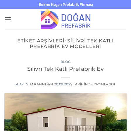
İçeriğe
Edirne Keşan Prefabrik Firması
atla
ETIKET ARŞIVLERI:
SILIVRI TEK KATLI
PREFABRIK EV MODELLERI
BLOG
Silivri Tek Katlı Prefabrik Ev
ADMIN
TARAFINDAN
20.09.2025
TARIHINDE YAYINLANDI