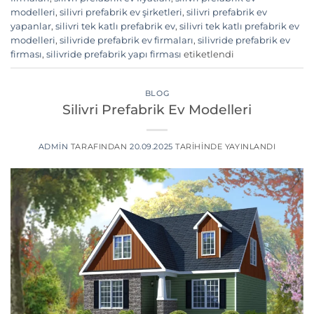
modelleri
,
silivri prefabrik ev şirketleri
,
silivri prefabrik ev
yapanlar
,
silivri tek katlı prefabrik ev
,
silivri tek katlı prefabrik ev
modelleri
,
silivride prefabrik ev firmaları
,
silivride prefabrik ev
firması
,
silivride prefabrik yapı firması
etiketlendi
BLOG
Silivri Prefabrik Ev Modelleri
ADMIN
TARAFINDAN
20.09.2025
TARIHINDE YAYINLANDI