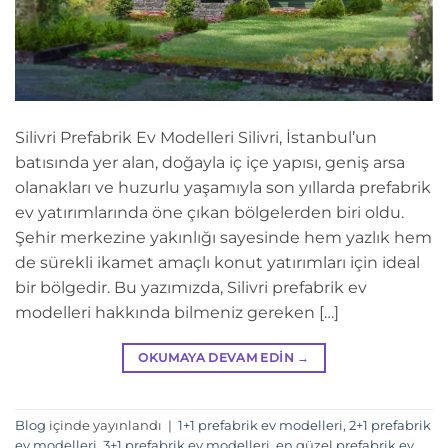
Silivri Prefabrik Ev Modelleri Silivri, İstanbul’un
batısında yer alan, doğayla iç içe yapısı, geniş arsa
olanakları ve huzurlu yaşamıyla son yıllarda prefabrik
ev yatırımlarında öne çıkan bölgelerden biri oldu.
Şehir merkezine yakınlığı sayesinde hem yazlık hem
de sürekli ikamet amaçlı konut yatırımları için ideal
bir bölgedir. Bu yazımızda, Silivri prefabrik ev
modelleri hakkında bilmeniz gereken […]
OKUMAYA DEVAM EDIN
→
Blog
içinde yayınlandı
|
1+1 prefabrik ev modelleri
,
2+1 prefabrik
ev modelleri
,
3+1 prefabrik ev modelleri
,
en güzel prefabrik ev