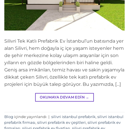
Silivri Tek Katlı Prefabrik Ev İstanbul’un batısında yer
alan Silivri, hem doğayla iç içe yaşam isteyenler hem
de şehir merkezine kolay ulaşım arayanlar için son
yılların en gözde bölgelerinden biri haline geldi.
Geniş arsa imkânları, temiz havası ve sakin yaşamıyla
dikkat çeken Silivri, özellikle tek katlı prefabrik ev
projeleri için büyük talep görüyor. Bu yazımızda, […]
OKUMAYA DEVAM EDIN
→
Blog
içinde yayınlandı
|
silivri istanbul prefabrik
,
silivri istanbul
prefabrik firması
,
silivri prefabrik ev çeşitleri
,
silivri prefabrik ev
firmaları
,
silivri prefabrik ev fiyatları
,
silivri prefabrik ev