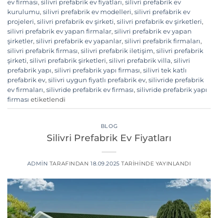
ev firması
,
silivri prefabrik ev fiyatları
,
silivri prefabrik ev
kurulumu
,
silivri prefabrik ev modelleri
,
silivri prefabrik ev
projeleri
,
silivri prefabrik ev şirketi
,
silivri prefabrik ev şirketleri
,
silivri prefabrik ev yapan firmalar
,
silivri prefabrik ev yapan
şirketler
,
silivri prefabrik ev yapanlar
,
silivri prefabrik firmaları
,
silivri prefabrik firması
,
silivri prefabrik iletişim
,
silivri prefabrik
şirketi
,
silivri prefabrik şirketleri
,
silivri prefabrik villa
,
silivri
prefabrik yapı
,
silivri prefabrik yapı firması
,
silivri tek katlı
prefabrik ev
,
silivri uygun fiyatlı prefabrik ev
,
silivride prefabrik
ev firmaları
,
silivride prefabrik ev firması
,
silivride prefabrik yapı
firması
etiketlendi
BLOG
Silivri Prefabrik Ev Fiyatları
ADMIN
TARAFINDAN
18.09.2025
TARIHINDE YAYINLANDI