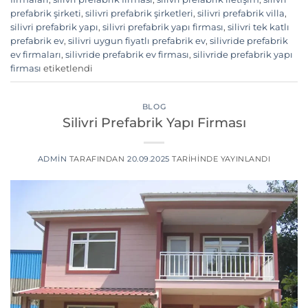
prefabrik şirketi
,
silivri prefabrik şirketleri
,
silivri prefabrik villa
,
silivri prefabrik yapı
,
silivri prefabrik yapı firması
,
silivri tek katlı
prefabrik ev
,
silivri uygun fiyatlı prefabrik ev
,
silivride prefabrik
ev firmaları
,
silivride prefabrik ev firması
,
silivride prefabrik yapı
firması
etiketlendi
BLOG
Silivri Prefabrik Yapı Firması
ADMIN
TARAFINDAN
20.09.2025
TARIHINDE YAYINLANDI