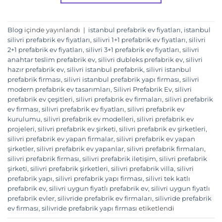
Blog
içinde yayınlandı
|
istanbul prefabrik ev fiyatları
,
istanbul
silivri prefabrik ev fiyatları
,
silivri 1+1 prefabrik ev fiyatları
,
silivri
2+1 prefabrik ev fiyatları
,
silivri 3+1 prefabrik ev fiyatları
,
silivri
anahtar teslim prefabrik ev
,
silivri dubleks prefabrik ev
,
silivri
hazır prefabrik ev
,
silivri istanbul prefabrik
,
silivri istanbul
prefabrik firması
,
silivri istanbul prefabrik yapı firması
,
silivri
modern prefabrik ev tasarımları
,
Silivri Prefabrik Ev
,
silivri
prefabrik ev çeşitleri
,
silivri prefabrik ev firmaları
,
silivri prefabrik
ev firması
,
silivri prefabrik ev fiyatları
,
silivri prefabrik ev
kurulumu
,
silivri prefabrik ev modelleri
,
silivri prefabrik ev
projeleri
,
silivri prefabrik ev şirketi
,
silivri prefabrik ev şirketleri
,
silivri prefabrik ev yapan firmalar
,
silivri prefabrik ev yapan
şirketler
,
silivri prefabrik ev yapanlar
,
silivri prefabrik firmaları
,
silivri prefabrik firması
,
silivri prefabrik iletişim
,
silivri prefabrik
şirketi
,
silivri prefabrik şirketleri
,
silivri prefabrik villa
,
silivri
prefabrik yapı
,
silivri prefabrik yapı firması
,
silivri tek katlı
prefabrik ev
,
silivri uygun fiyatlı prefabrik ev
,
silivri uygun fiyatlı
prefabrik evler
,
silivride prefabrik ev firmaları
,
silivride prefabrik
ev firması
,
silivride prefabrik yapı firması
etiketlendi