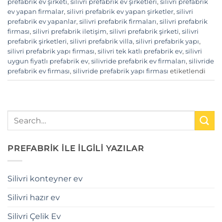
prefabrik ev şirketi
,
silivri prefabrik ev şirketleri
,
silivri prefabrik
ev yapan firmalar
,
silivri prefabrik ev yapan şirketler
,
silivri
prefabrik ev yapanlar
,
silivri prefabrik firmaları
,
silivri prefabrik
firması
,
silivri prefabrik iletişim
,
silivri prefabrik şirketi
,
silivri
prefabrik şirketleri
,
silivri prefabrik villa
,
silivri prefabrik yapı
,
silivri prefabrik yapı firması
,
silivri tek katlı prefabrik ev
,
silivri
uygun fiyatlı prefabrik ev
,
silivride prefabrik ev firmaları
,
silivride
prefabrik ev firması
,
silivride prefabrik yapı firması
etiketlendi
PREFABRİK İLE İLGİLİ YAZILAR
Silivri konteyner ev
Silivri hazır ev
Silivri Çelik Ev