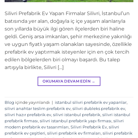
Silivri Prefabrik Ev Yapan Firmalar Silivri, İstanbul’un
batısında yer alan, doğayla iç içe yaşam alanlarıyla
son yıllarda büyük ilgi gören ilçelerden biri haline
geldi. Geniş arsa imkanları, şehir merkezine yakınlığı
ve uygun fiyatlı yaşam olanakları sayesinde, özellikle
prefabrik ev yaptırmak isteyenler için en çok tercih
edilen bölgelerden biri olmayı başardı. Bu talep
artışıyla birlikte, Silivri […]
OKUMAYA DEVAM EDIN
→
Blog
içinde yayınlandı
|
istanbul silivri prefabrik ev yapanlar
,
silivri anahtar teslim prefabrik ev
,
silivri dubleks prefabrik ev
,
silivri hazır prefabrik ev
,
silivri istanbul prefabrik
,
silivri istanbul
prefabrik firması
,
silivri istanbul prefabrik yapı firması
,
silivri
modern prefabrik ev tasarımları
,
Silivri Prefabrik Ev
,
silivri
prefabrik ev çeşitleri
,
silivri prefabrik ev firmaları
,
silivri prefabrik