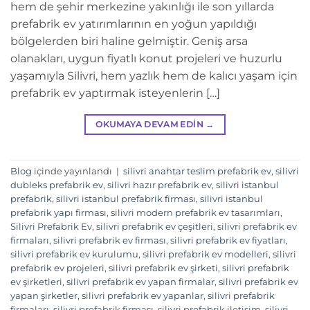
hem de şehir merkezine yakınlığı ile son yıllarda
prefabrik ev yatırımlarının en yoğun yapıldığı
bölgelerden biri haline gelmiştir. Geniş arsa
olanakları, uygun fiyatlı konut projeleri ve huzurlu
yaşamıyla Silivri, hem yazlık hem de kalıcı yaşam için
prefabrik ev yaptırmak isteyenlerin […]
OKUMAYA DEVAM EDIN
→
Blog
içinde yayınlandı
|
silivri anahtar teslim prefabrik ev
,
silivri
dubleks prefabrik ev
,
silivri hazır prefabrik ev
,
silivri istanbul
prefabrik
,
silivri istanbul prefabrik firması
,
silivri istanbul
prefabrik yapı firması
,
silivri modern prefabrik ev tasarımları
,
Silivri Prefabrik Ev
,
silivri prefabrik ev çeşitleri
,
silivri prefabrik ev
firmaları
,
silivri prefabrik ev firması
,
silivri prefabrik ev fiyatları
,
silivri prefabrik ev kurulumu
,
silivri prefabrik ev modelleri
,
silivri
prefabrik ev projeleri
,
silivri prefabrik ev şirketi
,
silivri prefabrik
ev şirketleri
,
silivri prefabrik ev yapan firmalar
,
silivri prefabrik ev
yapan şirketler
,
silivri prefabrik ev yapanlar
,
silivri prefabrik
firmaları
,
silivri prefabrik firması
,
silivri prefabrik iletişim
,
silivri