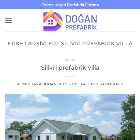
İçeriğe
Edirne Keşan Prefabrik Firması
atla
ETIKET ARŞIVLERI:
SILIVRI PREFABRIK VILLA
BLOG
Silivri prefabrik villa
ADMIN
TARAFINDAN
20.09.2025
TARIHINDE YAYINLANDI