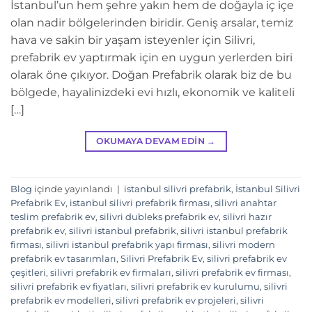
İstanbul’un hem şehre yakın hem de doğayla iç içe
olan nadir bölgelerinden biridir. Geniş arsalar, temiz
hava ve sakin bir yaşam isteyenler için Silivri,
prefabrik ev yaptırmak için en uygun yerlerden biri
olarak öne çıkıyor. Doğan Prefabrik olarak biz de bu
bölgede, hayalinizdeki evi hızlı, ekonomik ve kaliteli
[…]
OKUMAYA DEVAM EDIN
→
Blog
içinde yayınlandı
|
istanbul silivri prefabrik
,
İstanbul Silivri
Prefabrik Ev
,
istanbul silivri prefabrik firması
,
silivri anahtar
teslim prefabrik ev
,
silivri dubleks prefabrik ev
,
silivri hazır
prefabrik ev
,
silivri istanbul prefabrik
,
silivri istanbul prefabrik
firması
,
silivri istanbul prefabrik yapı firması
,
silivri modern
prefabrik ev tasarımları
,
Silivri Prefabrik Ev
,
silivri prefabrik ev
çeşitleri
,
silivri prefabrik ev firmaları
,
silivri prefabrik ev firması
,
silivri prefabrik ev fiyatları
,
silivri prefabrik ev kurulumu
,
silivri
prefabrik ev modelleri
,
silivri prefabrik ev projeleri
,
silivri