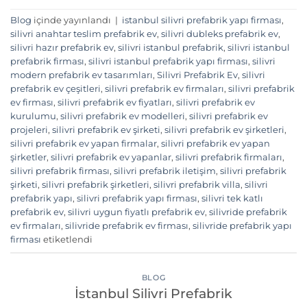
Blog
içinde yayınlandı
|
istanbul silivri prefabrik yapı firması
,
silivri anahtar teslim prefabrik ev
,
silivri dubleks prefabrik ev
,
silivri hazır prefabrik ev
,
silivri istanbul prefabrik
,
silivri istanbul
prefabrik firması
,
silivri istanbul prefabrik yapı firması
,
silivri
modern prefabrik ev tasarımları
,
Silivri Prefabrik Ev
,
silivri
prefabrik ev çeşitleri
,
silivri prefabrik ev firmaları
,
silivri prefabrik
ev firması
,
silivri prefabrik ev fiyatları
,
silivri prefabrik ev
kurulumu
,
silivri prefabrik ev modelleri
,
silivri prefabrik ev
projeleri
,
silivri prefabrik ev şirketi
,
silivri prefabrik ev şirketleri
,
silivri prefabrik ev yapan firmalar
,
silivri prefabrik ev yapan
şirketler
,
silivri prefabrik ev yapanlar
,
silivri prefabrik firmaları
,
silivri prefabrik firması
,
silivri prefabrik iletişim
,
silivri prefabrik
şirketi
,
silivri prefabrik şirketleri
,
silivri prefabrik villa
,
silivri
prefabrik yapı
,
silivri prefabrik yapı firması
,
silivri tek katlı
prefabrik ev
,
silivri uygun fiyatlı prefabrik ev
,
silivride prefabrik
ev firmaları
,
silivride prefabrik ev firması
,
silivride prefabrik yapı
firması
etiketlendi
BLOG
İstanbul Silivri Prefabrik