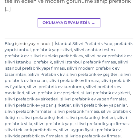
teslim edilen ve modern görünüme sahip prefabrik
[…]
OKUMAYA DEVAM EDIN
→
Blog
içinde yayınlandı
|
İstanbul Silivri Prefabrik Yapı
,
prefabrik
yapı istanbul
,
prefabrik yapı silivri
,
silivri anahtar teslim
prefabrik ev
,
silivri dubleks prefabrik ev
,
silivri hazır prefabrik ev
,
silivri istanbul prefabrik
,
silivri istanbul prefabrik firması
,
silivri
istanbul prefabrik yapı firması
,
silivri modern prefabrik ev
tasarımları
,
Silivri Prefabrik Ev
,
silivri prefabrik ev çeşitleri
,
silivri
prefabrik ev firmaları
,
silivri prefabrik ev firması
,
silivri prefabrik
ev fiyatları
,
silivri prefabrik ev kurulumu
,
silivri prefabrik ev
modelleri
,
silivri prefabrik ev projeleri
,
silivri prefabrik ev şirketi
,
silivri prefabrik ev şirketleri
,
silivri prefabrik ev yapan firmalar
,
silivri prefabrik ev yapan şirketler
,
silivri prefabrik ev yapanlar
,
silivri prefabrik firmaları
,
silivri prefabrik firması
,
silivri prefabrik
iletişim
,
silivri prefabrik şirketi
,
silivri prefabrik şirketleri
,
silivri
prefabrik villa
,
silivri prefabrik yapı
,
silivri prefabrik yapı firması
,
silivri tek katlı prefabrik ev
,
silivri uygun fiyatlı prefabrik ev
,
silivride prefabrik ev firmaları
,
silivride prefabrik ev firması
,