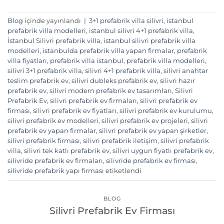
Blog
içinde yayınlandı
|
3+1 prefabrik villa silivri
,
istanbul
prefabrik villa modelleri
,
istanbul silivri 4+1 prefabrik villa
,
İstanbul Silivri prefabrik villa
,
istanbul silivri prefabrik villa
modelleri
,
istanbulda prefabrik villa yapan firmalar
,
prefabrik
villa fiyatları
,
prefabrik villa istanbul
,
prefabrik villa modelleri
,
silivri 3+1 prefabrik villa
,
silivri 4+1 prefabrik villa
,
silivri anahtar
teslim prefabrik ev
,
silivri dubleks prefabrik ev
,
silivri hazır
prefabrik ev
,
silivri modern prefabrik ev tasarımları
,
Silivri
Prefabrik Ev
,
silivri prefabrik ev firmaları
,
silivri prefabrik ev
firması
,
silivri prefabrik ev fiyatları
,
silivri prefabrik ev kurulumu
,
silivri prefabrik ev modelleri
,
silivri prefabrik ev projeleri
,
silivri
prefabrik ev yapan firmalar
,
silivri prefabrik ev yapan şirketler
,
silivri prefabrik firması
,
silivri prefabrik iletişim
,
silivri prefabrik
villa
,
silivri tek katlı prefabrik ev
,
silivri uygun fiyatlı prefabrik ev
,
silivride prefabrik ev firmaları
,
silivride prefabrik ev firması
,
silivride prefabrik yapı firması
etiketlendi
BLOG
Silivri Prefabrik Ev Firması