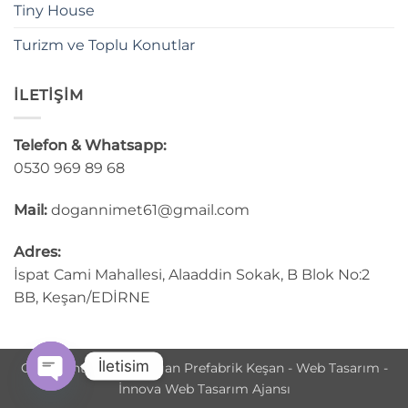
Tiny House
Turizm ve Toplu Konutlar
İLETİŞİM
Telefon & Whatsapp:
0530 969 89 68
Mail:
dogannimet61@gmail.com
Adres:
İspat Cami Mahallesi, Alaaddin Sokak, B Blok No:2
BB, Keşan/EDİRNE
İletisim
Copyright © 2025 Doğan Prefabrik Keşan - Web Tasarım -
İnnova Web Tasarım Ajansı
OPEN