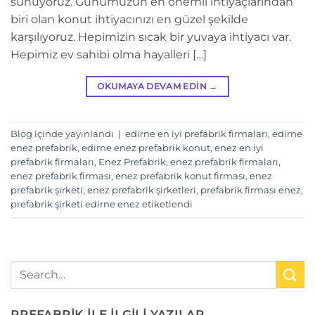
sunuyoruz. Günümüzün en önemli ihtiyaçlarından
biri olan konut ihtiyacınızı en güzel şekilde
karşılıyoruz. Hepimizin sıcak bir yuvaya ihtiyacı var.
Hepimiz ev sahibi olma hayalleri […]
OKUMAYA DEVAM EDIN
→
Blog
içinde yayınlandı
|
edirne en iyi prefabrik firmaları
,
edirne
enez prefabrik
,
edirne enez prefabrik konut
,
enez en iyi
prefabrik firmaları
,
Enez Prefabrik
,
enez prefabrik firmaları
,
enez prefabrik firması
,
enez prefabrik konut firması
,
enez
prefabrik şirketi
,
enez prefabrik şirketleri
,
prefabrik firması enez
,
prefabrik şirketi edirne enez
etiketlendi
PREFABRİK İLE İLGİLİ YAZILAR