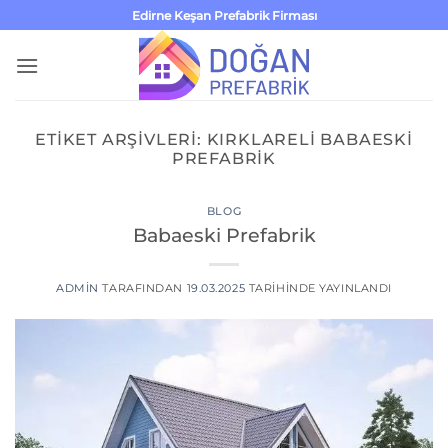
İçeriğe
Edirne Keşan Prefabrik Firması
atla
ETIKET ARŞIVLERI:
KIRKLARELI BABAESKI
PREFABRIK
BLOG
Babaeski Prefabrik
ADMIN
TARAFINDAN
19.03.2025
TARIHINDE YAYINLANDI