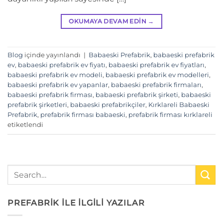
OKUMAYA DEVAM EDIN
→
Blog
içinde yayınlandı
|
Babaeski Prefabrik
,
babaeski prefabrik
ev
,
babaeski prefabrik ev fiyatı
,
babaeski prefabrik ev fiyatları
,
babaeski prefabrik ev modeli
,
babaeski prefabrik ev modelleri
,
babaeski prefabrik ev yapanlar
,
babaeski prefabrik firmaları
,
babaeski prefabrik firması
,
babaeski prefabrik şirketi
,
babaeski
prefabrik şirketleri
,
babaeski prefabrikçiler
,
Kırklareli Babaeski
Prefabrik
,
prefabrik firması babaeski
,
prefabrik firması kırklareli
etiketlendi
PREFABRİK İLE İLGİLİ YAZILAR