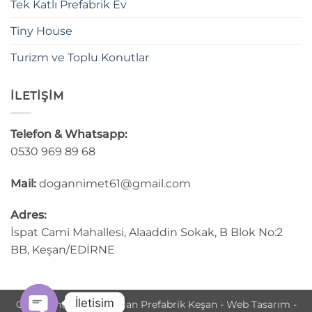
Tek Katlı Prefabrik Ev
Tiny House
Turizm ve Toplu Konutlar
İLETİŞİM
Telefon & Whatsapp:
0530 969 89 68
Mail:
dogannimet61@gmail.com
Adres:
İspat Cami Mahallesi, Alaaddin Sokak, B Blok No:2
BB, Keşan/EDİRNE
İletisim
Copyright © 2025 Doğan Prefabrik Keşan - Web Tasarım -