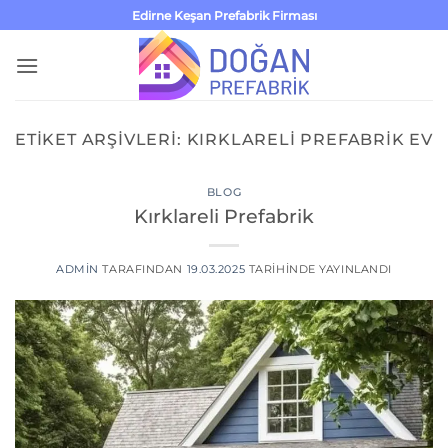
İçeriğe
Edirne Keşan Prefabrik Firması
atla
ETIKET ARŞIVLERI:
KIRKLARELI PREFABRIK EV
BLOG
Kırklareli Prefabrik
ADMIN
TARAFINDAN
19.03.2025
TARIHINDE YAYINLANDI