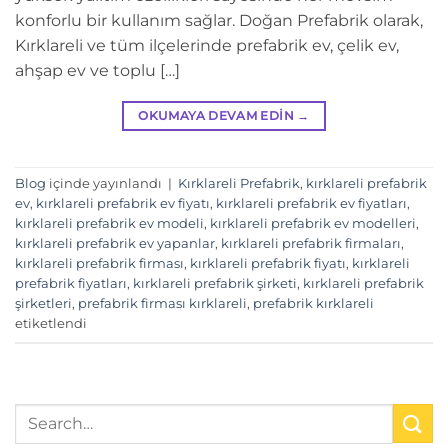
konforlu bir kullanım sağlar. Doğan Prefabrik olarak,
Kırklareli ve tüm ilçelerinde prefabrik ev, çelik ev,
ahşap ev ve toplu […]
OKUMAYA DEVAM EDIN
→
Blog
içinde yayınlandı
|
Kırklareli Prefabrik
,
kırklareli prefabrik
ev
,
kırklareli prefabrik ev fiyatı
,
kırklareli prefabrik ev fiyatları
,
kırklareli prefabrik ev modeli
,
kırklareli prefabrik ev modelleri
,
kırklareli prefabrik ev yapanlar
,
kırklareli prefabrik firmaları
,
kırklareli prefabrik firması
,
kırklareli prefabrik fiyatı
,
kırklareli
prefabrik fiyatları
,
kırklareli prefabrik şirketi
,
kırklareli prefabrik
şirketleri
,
prefabrik firması kırklareli
,
prefabrik kırklareli
etiketlendi