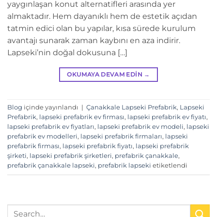
yaygınlaşan konut alternatifleri arasında yer
almaktadır. Hem dayanıklı hem de estetik açıdan
tatmin edici olan bu yapılar, kısa sürede kurulum
avantajı sunarak zaman kaybını en aza indirir.
Lapseki’nin doğal dokusuna […]
OKUMAYA DEVAM EDIN
→
Blog
içinde yayınlandı
|
Çanakkale Lapseki Prefabrik
,
Lapseki
Prefabrik
,
lapseki prefabrik ev firması
,
lapseki prefabrik ev fiyatı
,
lapseki prefabrik ev fiyatları
,
lapseki prefabrik ev modeli
,
lapseki
prefabrik ev modelleri
,
lapseki prefabrik firmaları
,
lapseki
prefabrik firması
,
lapseki prefabrik fiyatı
,
lapseki prefabrik
şirketi
,
lapseki prefabrik şirketleri
,
prefabrik çanakkale
,
prefabrik çanakkale lapseki
,
prefabrik lapseki
etiketlendi