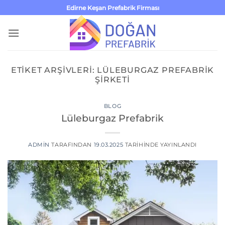
İçeriğe
Edirne Keşan Prefabrik Firması
atla
ETIKET ARŞIVLERI:
LÜLEBURGAZ PREFABRIK
ŞIRKETI
BLOG
Lüleburgaz Prefabrik
ADMIN
TARAFINDAN
19.03.2025
TARIHINDE YAYINLANDI