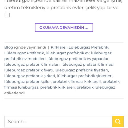
Lüleburgaz ilçesinde kaliteli malzemeler ve gelişmiş
üretim teknikleriyle prefabrik evler, çelik yapılar ve
[…]
OKUMAYA DEVAM EDIN
→
Blog
içinde yayınlandı
|
Kırklareli Lüleburgaz Prefabrik
,
Lüleburgaz Prefabrik
,
lüleburgaz prefabrik ev
,
lüleburgaz
prefabrik ev modelleri
,
lüleburgaz prefabrik ev yapanlar
,
lüleburgaz prefabrik firmaları
,
lüleburgaz prefabrik firması
,
lüleburgaz prefabrik fiyatı
,
lüleburgaz prefabrik fiyatları
,
lüleburgaz prefabrik şirketi
,
lüleburgaz prefabrik şirketleri
,
lüleburgaz prefabrikçiler
,
prefabrik firması kırklareli
,
prefabrik
firması lüleburgaz
,
prefabrik kırklareli
,
prefabrik lüleburgaz
etiketlendi