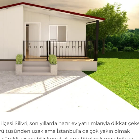
ilçesi Silivri, son yıllarda hazır ev yatırımlarıyla dikkat çe
gürültüsünden uzak ama İstanbul’a da çok yakın olmak
sürekli yaşanabilir konut alternatifi olarak prefabrik ve