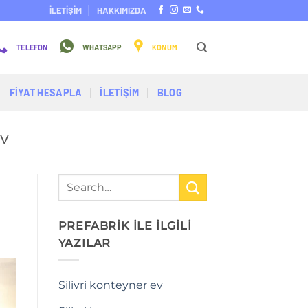
İLETİŞİM
HAKKIMIZDA
TELEFON
WHATSAPP
KONUM
FİYAT HESAPLA
İLETİŞİM
BLOG
EV
PREFABRİK İLE İLGİLİ
YAZILAR
Silivri konteyner ev