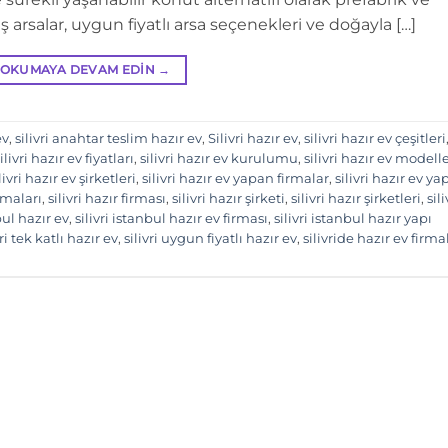
niş arsalar, uygun fiyatlı arsa seçenekleri ve doğayla […]
OKUMAYA DEVAM EDIN
→
ev
,
silivri anahtar teslim hazır ev
,
Silivri hazır ev
,
silivri hazır ev çeşitleri
ilivri hazır ev fiyatları
,
silivri hazır ev kurulumu
,
silivri hazır ev modelle
livri hazır ev şirketleri
,
silivri hazır ev yapan firmalar
,
silivri hazır ev y
irmaları
,
silivri hazır firması
,
silivri hazır şirketi
,
silivri hazır şirketleri
,
sili
bul hazır ev
,
silivri istanbul hazır ev firması
,
silivri istanbul hazır yapı
vri tek katlı hazır ev
,
silivri uygun fiyatlı hazır ev
,
silivride hazır ev firma