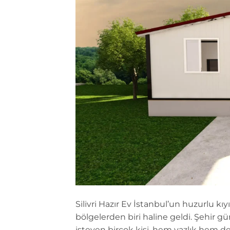
Silivri Hazır Ev İstanbul’un huzurlu kıyı 
bölgelerden biri haline geldi. Şehir 
isteyen birçok kişi, hem yazlık hem de 