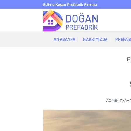
İçeriğe
Edirne Keşan Prefabrik Firması
atla
ANASAYFA
HAKKIMIZDA
PREFAB
E
ADMIN
TARA