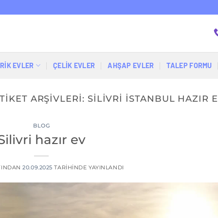
RİK EVLER
ÇELIK EVLER
AHŞAP EVLER
TALEP FORMU
TIKET ARŞIVLERI:
SILIVRI ISTANBUL HAZIR 
BLOG
Silivri hazır ev
FINDAN
20.09.2025
TARIHINDE YAYINLANDI