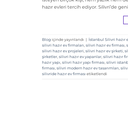
hazır evleri tercih ediyor. Silivri’de ge
Blog
içinde yayınlandı
|
İstanbul Silivri hazır 
silivri hazır ev firmaları
,
silivri hazır ev firması
,
s
silivri hazır ev projeleri
,
silivri hazır ev şirketi
,
si
şirketler
,
silivri hazır ev yapanlar
,
silivri hazır f
hazır yapı
,
silivri hazır yapı firması
,
silivri istan
firması
,
silivri modern hazır ev tasarımları
,
sili
silivride hazır ev firması
etiketlendi