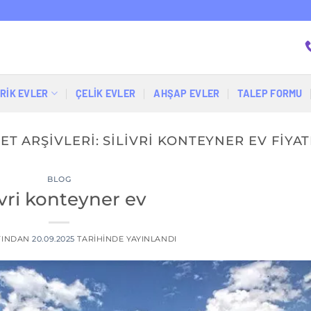
RİK EVLER
ÇELIK EVLER
AHŞAP EVLER
TALEP FORMU
KET ARŞIVLERI:
SILIVRI KONTEYNER EV FIYAT
BLOG
ivri konteyner ev
FINDAN
20.09.2025
TARIHINDE YAYINLANDI