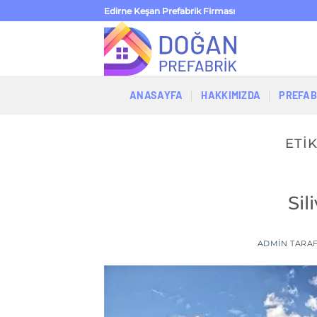
İçeriğe
Edirne Keşan Prefabrik Firması
atla
ANASAYFA
HAKKIMIZDA
PREFAB
ETI
Sil
ADMIN
TARA