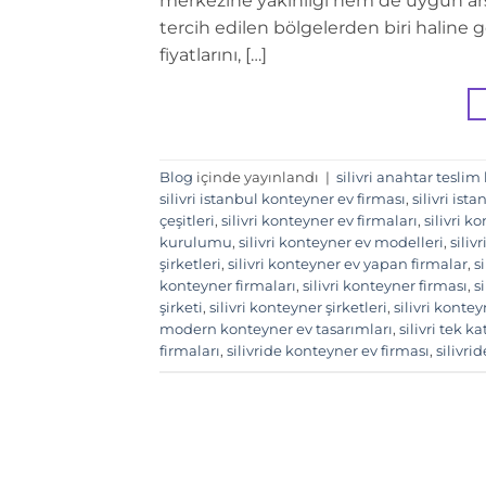
merkezine yakınlığı hem de uygun arsa
tercih edilen bölgelerden biri haline g
fiyatlarını, […]
Blog
içinde yayınlandı
|
silivri anahtar tesli
silivri istanbul konteyner ev firması
,
silivri ist
çeşitleri
,
silivri konteyner ev firmaları
,
silivri k
kurulumu
,
silivri konteyner ev modelleri
,
siliv
şirketleri
,
silivri konteyner ev yapan firmalar
,
s
konteyner firmaları
,
silivri konteyner firması
,
s
şirketi
,
silivri konteyner şirketleri
,
silivri kontey
modern konteyner ev tasarımları
,
silivri tek k
firmaları
,
silivride konteyner ev firması
,
silivri