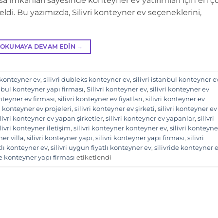
 imkânları sayesinde konteyner ev yatırımları için en ç
eldi. Bu yazımızda, Silivri konteyner ev seçeneklerini,
OKUMAYA DEVAM EDIN
→
m konteyner ev
,
silivri dubleks konteyner ev
,
silivri istanbul konteyner e
anbul konteyner yapı firması
,
Silivri konteyner ev
,
silivri konteyner ev
onteyner ev firması
,
silivri konteyner ev fiyatları
,
silivri konteyner ev
ri konteyner ev projeleri
,
silivri konteyner ev şirketi
,
silivri konteyner ev
ilivri konteyner ev yapan şirketler
,
silivri konteyner ev yapanlar
,
silivri
ilivri konteyner iletişim
,
silivri konteyner konteyner ev
,
silivri konteyne
ner villa
,
silivri konteyner yapı
,
silivri konteyner yapı firması
,
silivri
atlı konteyner ev
,
silivri uygun fiyatlı konteyner ev
,
silivride konteyner 
de konteyner yapı firması
etiketlendi