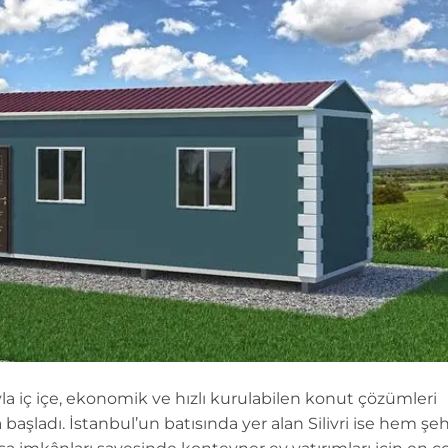
yla iç içe, ekonomik ve hızlı kurulabilen konut çözümleri
aşladı. İstanbul’un batısında yer alan Silivri ise hem şeh