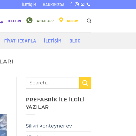
İLETİŞİM
HAKKIMIZDA
TELEFON
WHATSAPP
KONUM
FİYAT HESAPLA
İLETİŞİM
BLOG
LARI
PREFABRİK İLE İLGİLİ
YAZILAR
Silivri konteyner ev