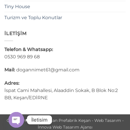
Tiny House
Turizm ve Toplu Konutlar
İLETİŞİM
Telefon & Whatsapp:
0530 969 89 68
Mail:
dogannimet61@gmail.com
Adres:
İspat Cami Mahallesi, Alaaddin Sokak, B Blok No:2
BB, Keşan/EDİRNE
İletisim
Copyright © 2025 Doğan Prefabrik Keşan - Web Tasarım -
İnnova Web Tasarım Ajansı