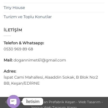
Tiny House
Turizm ve Toplu Konutlar
İLETİŞİM
Telefon & Whatsapp:
0530 969 89 68
Mail:
dogannimet61@gmail.com
Adres:
İspat Cami Mahallesi, Alaaddin Sokak, B Blok No:2
BB, Keşan/EDİRNE
İletisim
Copyright © 2025 Doğan Prefabrik Keşan - Web Tasarım -
İnnova Web Tasarım Ajansı