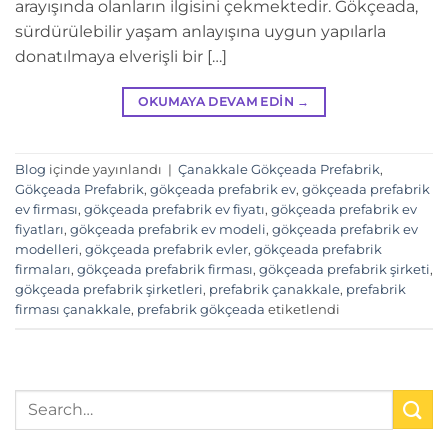
arayışında olanların ilgisini çekmektedir. Gökçeada,
sürdürülebilir yaşam anlayışına uygun yapılarla
donatılmaya elverişli bir […]
OKUMAYA DEVAM EDIN
→
Blog
içinde yayınlandı
|
Çanakkale Gökçeada Prefabrik
,
Gökçeada Prefabrik
,
gökçeada prefabrik ev
,
gökçeada prefabrik
ev firması
,
gökçeada prefabrik ev fiyatı
,
gökçeada prefabrik ev
fiyatları
,
gökçeada prefabrik ev modeli
,
gökçeada prefabrik ev
modelleri
,
gökçeada prefabrik evler
,
gökçeada prefabrik
firmaları
,
gökçeada prefabrik firması
,
gökçeada prefabrik şirketi
,
gökçeada prefabrik şirketleri
,
prefabrik çanakkale
,
prefabrik
firması çanakkale
,
prefabrik gökçeada
etiketlendi