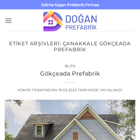
İçeriğe
Edirne Keşan Prefabrik Firması
atla
ETIKET ARŞIVLERI:
ÇANAKKALE GÖKÇEADA
PREFABRIK
BLOG
Gökçeada Prefabrik
ADMIN
TARAFINDAN
19.03.2025
TARIHINDE YAYINLANDI