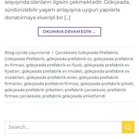
arayışında olanların ilgisini çekmektedir. Gökçeada,
sürdürülebilir yaşam anlayışına uygun yapılarla
donatılmaya elverişli bir […]
OKUMAYA DEVAM EDIN
→
Blog
içinde yayınlandı
|
Çanakkale Gökçeada Prefabrik
,
Gökçeada Prefabrik
,
gökçeada prefabrik ev
,
gökçeada prefabrik
ev firması
,
gökçeada prefabrik ev fiyatı
,
gökçeada prefabrik ev
fiyatları
,
gökçeada prefabrik ev modeli
,
gökçeada prefabrik ev
modelleri
,
gökçeada prefabrik evler
,
gökçeada prefabrik
firmaları
,
gökçeada prefabrik firması
,
gökçeada prefabrik şirketi
,
gökçeada prefabrik şirketleri
,
prefabrik çanakkale
,
prefabrik
firması çanakkale
,
prefabrik gökçeada
etiketlendi