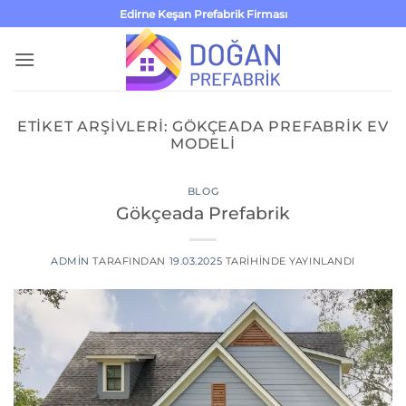
İçeriğe
Edirne Keşan Prefabrik Firması
atla
ETIKET ARŞIVLERI:
GÖKÇEADA PREFABRIK EV
MODELI
BLOG
Gökçeada Prefabrik
ADMIN
TARAFINDAN
19.03.2025
TARIHINDE YAYINLANDI