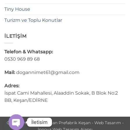
Tiny House
Turizm ve Toplu Konutlar
İLETİŞİM
Telefon & Whatsapp:
0530 969 89 68
Mail:
dogannimet61@gmail.com
Adres:
İspat Cami Mahallesi, Alaaddin Sokak, B Blok No:2
BB, Keşan/EDİRNE
İletisim
Copyright © 2025 Doğan Prefabrik Keşan - Web Tasarım -
İnnova Web Tasarım Ajansı