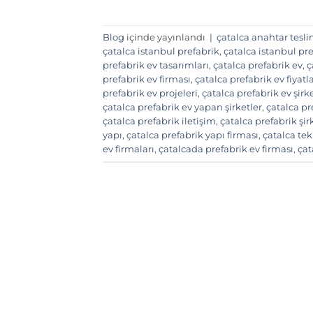
Blog
içinde yayınlandı
|
çatalca anahtar tesli
çatalca istanbul prefabrik
,
çatalca istanbul pre
prefabrik ev tasarımları
,
çatalca prefabrik ev
,
ç
prefabrik ev firması
,
çatalca prefabrik ev fiyatla
prefabrik ev projeleri
,
çatalca prefabrik ev şirke
çatalca prefabrik ev yapan şirketler
,
çatalca pr
çatalca prefabrik iletişim
,
çatalca prefabrik şir
yapı
,
çatalca prefabrik yapı firması
,
çatalca tek
ev firmaları
,
çatalcada prefabrik ev firması
,
çat