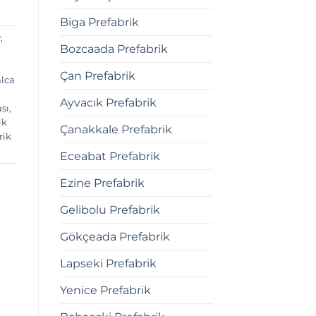
Biga Prefabrik
v
,
Bozcaada Prefabrik
Çan Prefabrik
alca
Ayvacık Prefabrik
ası
,
ik
Çanakkale Prefabrik
rik
Eceabat Prefabrik
Ezine Prefabrik
Gelibolu Prefabrik
Gökçeada Prefabrik
Lapseki Prefabrik
Yenice Prefabrik