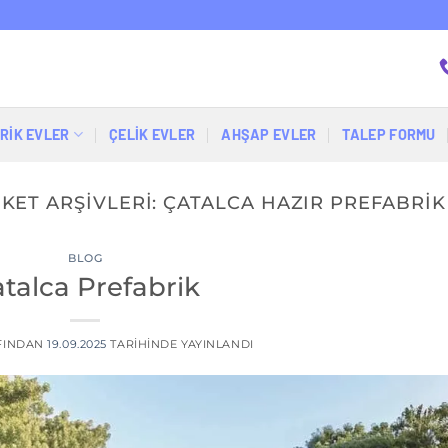
RİK EVLER
ÇELIK EVLER
AHŞAP EVLER
TALEP FORMU
IKET ARŞIVLERI:
ÇATALCA HAZIR PREFABRIK
BLOG
talca Prefabrik
FINDAN
19.09.2025
TARIHINDE YAYINLANDI