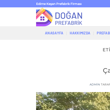
İçeriğe
Edirne Keşan Prefabrik Firması
atla
ANASAYFA
HAKKIMIZDA
PREFAB
ET
Ça
ADMIN
TARA