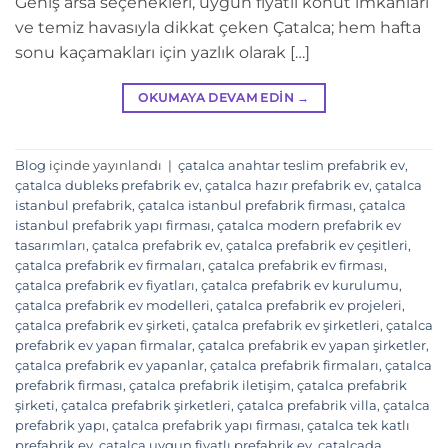
Geniş arsa seçenekleri, uygun fiyatlı konut imkanları
ve temiz havasıyla dikkat çeken Çatalca; hem hafta
sonu kaçamakları için yazlık olarak […]
OKUMAYA DEVAM EDIN
→
Blog
içinde yayınlandı
|
çatalca anahtar teslim prefabrik ev
,
çatalca dubleks prefabrik ev
,
çatalca hazır prefabrik ev
,
çatalca
istanbul prefabrik
,
çatalca istanbul prefabrik firması
,
çatalca
istanbul prefabrik yapı firması
,
çatalca modern prefabrik ev
tasarımları
,
çatalca prefabrik ev
,
çatalca prefabrik ev çeşitleri
,
çatalca prefabrik ev firmaları
,
çatalca prefabrik ev firması
,
çatalca prefabrik ev fiyatları
,
çatalca prefabrik ev kurulumu
,
çatalca prefabrik ev modelleri
,
çatalca prefabrik ev projeleri
,
çatalca prefabrik ev şirketi
,
çatalca prefabrik ev şirketleri
,
çatalca
prefabrik ev yapan firmalar
,
çatalca prefabrik ev yapan şirketler
,
çatalca prefabrik ev yapanlar
,
çatalca prefabrik firmaları
,
çatalca
prefabrik firması
,
çatalca prefabrik iletişim
,
çatalca prefabrik
şirketi
,
çatalca prefabrik şirketleri
,
çatalca prefabrik villa
,
çatalca
prefabrik yapı
,
çatalca prefabrik yapı firması
,
çatalca tek katlı
prefabrik ev
,
çatalca uygun fiyatlı prefabrik ev
,
çatalcada