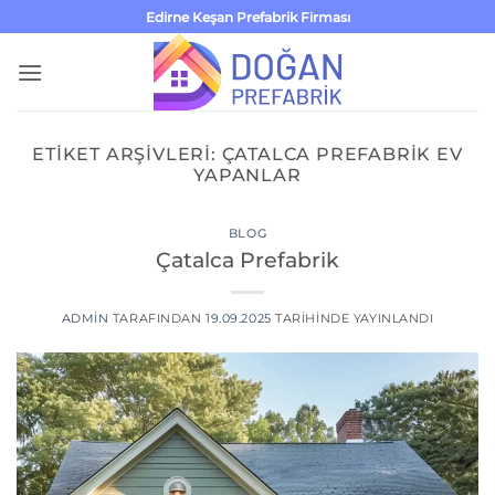
İçeriğe
Edirne Keşan Prefabrik Firması
atla
ETIKET ARŞIVLERI:
ÇATALCA PREFABRIK EV
YAPANLAR
BLOG
Çatalca Prefabrik
ADMIN
TARAFINDAN
19.09.2025
TARIHINDE YAYINLANDI