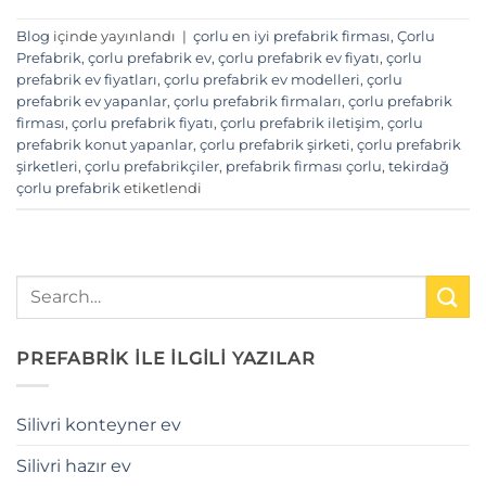
Blog
içinde yayınlandı
|
çorlu en iyi prefabrik firması
,
Çorlu
Prefabrik
,
çorlu prefabrik ev
,
çorlu prefabrik ev fiyatı
,
çorlu
prefabrik ev fiyatları
,
çorlu prefabrik ev modelleri
,
çorlu
prefabrik ev yapanlar
,
çorlu prefabrik firmaları
,
çorlu prefabrik
firması
,
çorlu prefabrik fiyatı
,
çorlu prefabrik iletişim
,
çorlu
prefabrik konut yapanlar
,
çorlu prefabrik şirketi
,
çorlu prefabrik
şirketleri
,
çorlu prefabrikçiler
,
prefabrik firması çorlu
,
tekirdağ
çorlu prefabrik
etiketlendi
PREFABRİK İLE İLGİLİ YAZILAR
Silivri konteyner ev
Silivri hazır ev