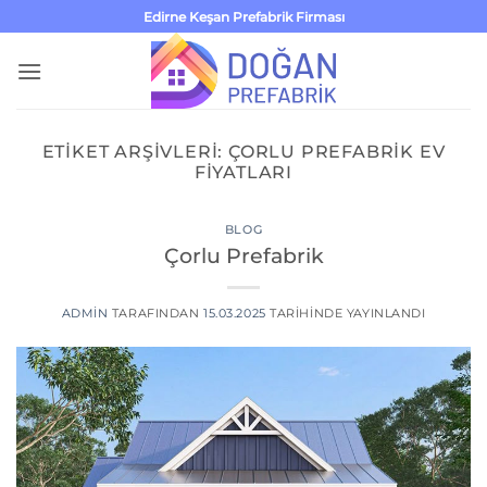
İçeriğe
Edirne Keşan Prefabrik Firması
atla
ETIKET ARŞIVLERI:
ÇORLU PREFABRIK EV
FIYATLARI
BLOG
Çorlu Prefabrik
ADMIN
TARAFINDAN
15.03.2025
TARIHINDE YAYINLANDI