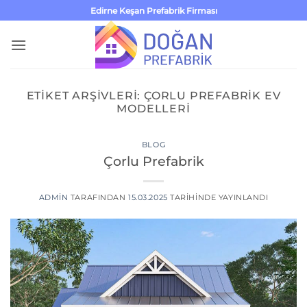
İçeriğe
Edirne Keşan Prefabrik Firması
atla
ETIKET ARŞIVLERI:
ÇORLU PREFABRIK EV
MODELLERI
BLOG
Çorlu Prefabrik
ADMIN
TARAFINDAN
15.03.2025
TARIHINDE YAYINLANDI