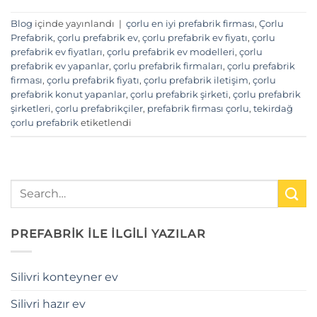
Blog
içinde yayınlandı
|
çorlu en iyi prefabrik firması
,
Çorlu
Prefabrik
,
çorlu prefabrik ev
,
çorlu prefabrik ev fiyatı
,
çorlu
prefabrik ev fiyatları
,
çorlu prefabrik ev modelleri
,
çorlu
prefabrik ev yapanlar
,
çorlu prefabrik firmaları
,
çorlu prefabrik
firması
,
çorlu prefabrik fiyatı
,
çorlu prefabrik iletişim
,
çorlu
prefabrik konut yapanlar
,
çorlu prefabrik şirketi
,
çorlu prefabrik
şirketleri
,
çorlu prefabrikçiler
,
prefabrik firması çorlu
,
tekirdağ
çorlu prefabrik
etiketlendi
PREFABRİK İLE İLGİLİ YAZILAR
Silivri konteyner ev
Silivri hazır ev