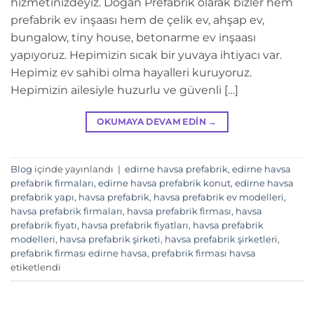
hizmetinizdeyiz. Doğan Prefabrik olarak bizler hem
prefabrik ev inşaası hem de çelik ev, ahşap ev,
bungalow, tiny house, betonarme ev inşaası
yapıyoruz. Hepimizin sıcak bir yuvaya ihtiyacı var.
Hepimiz ev sahibi olma hayalleri kuruyoruz.
Hepimizin ailesiyle huzurlu ve güvenli […]
OKUMAYA DEVAM EDIN
→
Blog
içinde yayınlandı
|
edirne havsa prefabrik
,
edirne havsa
prefabrik firmaları
,
edirne havsa prefabrik konut
,
edirne havsa
prefabrik yapı
,
havsa prefabrik
,
havsa prefabrik ev modelleri
,
havsa prefabrik firmaları
,
havsa prefabrik firması
,
havsa
prefabrik fiyatı
,
havsa prefabrik fiyatları
,
havsa prefabrik
modelleri
,
havsa prefabrik şirketi
,
havsa prefabrik şirketleri
,
prefabrik firması edirne havsa
,
prefabrik firması havsa
etiketlendi