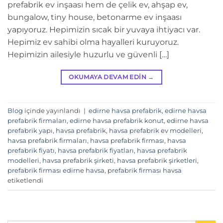
prefabrik ev inşaası hem de çelik ev, ahşap ev,
bungalow, tiny house, betonarme ev inşaası
yapıyoruz. Hepimizin sıcak bir yuvaya ihtiyacı var.
Hepimiz ev sahibi olma hayalleri kuruyoruz.
Hepimizin ailesiyle huzurlu ve güvenli […]
OKUMAYA DEVAM EDIN
→
Blog
içinde yayınlandı
|
edirne havsa prefabrik
,
edirne havsa
prefabrik firmaları
,
edirne havsa prefabrik konut
,
edirne havsa
prefabrik yapı
,
havsa prefabrik
,
havsa prefabrik ev modelleri
,
havsa prefabrik firmaları
,
havsa prefabrik firması
,
havsa
prefabrik fiyatı
,
havsa prefabrik fiyatları
,
havsa prefabrik
modelleri
,
havsa prefabrik şirketi
,
havsa prefabrik şirketleri
,
prefabrik firması edirne havsa
,
prefabrik firması havsa
etiketlendi