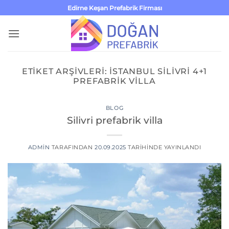
İçeriğe
Edirne Keşan Prefabrik Firması
atla
ETIKET ARŞIVLERI:
ISTANBUL SILIVRI 4+1
PREFABRIK VILLA
BLOG
Silivri prefabrik villa
ADMIN
TARAFINDAN
20.09.2025
TARIHINDE YAYINLANDI