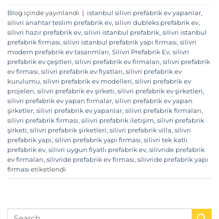
Blog
içinde yayınlandı
|
istanbul silivri prefabrik ev yapanlar
,
silivri anahtar teslim prefabrik ev
,
silivri dubleks prefabrik ev
,
silivri hazır prefabrik ev
,
silivri istanbul prefabrik
,
silivri istanbul
prefabrik firması
,
silivri istanbul prefabrik yapı firması
,
silivri
modern prefabrik ev tasarımları
,
Silivri Prefabrik Ev
,
silivri
prefabrik ev çeşitleri
,
silivri prefabrik ev firmaları
,
silivri prefabrik
ev firması
,
silivri prefabrik ev fiyatları
,
silivri prefabrik ev
kurulumu
,
silivri prefabrik ev modelleri
,
silivri prefabrik ev
projeleri
,
silivri prefabrik ev şirketi
,
silivri prefabrik ev şirketleri
,
silivri prefabrik ev yapan firmalar
,
silivri prefabrik ev yapan
şirketler
,
silivri prefabrik ev yapanlar
,
silivri prefabrik firmaları
,
silivri prefabrik firması
,
silivri prefabrik iletişim
,
silivri prefabrik
şirketi
,
silivri prefabrik şirketleri
,
silivri prefabrik villa
,
silivri
prefabrik yapı
,
silivri prefabrik yapı firması
,
silivri tek katlı
prefabrik ev
,
silivri uygun fiyatlı prefabrik ev
,
silivride prefabrik
ev firmaları
,
silivride prefabrik ev firması
,
silivride prefabrik yapı
firması
etiketlendi