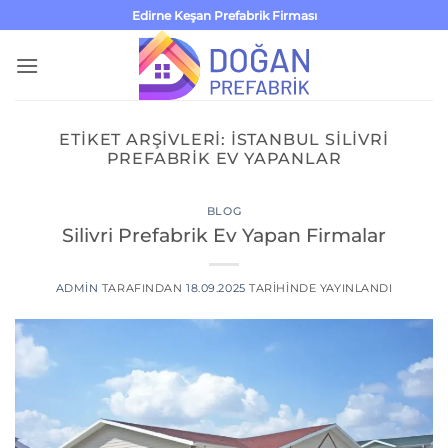
İçeriğe
Edirne Keşan Prefabrik Firması
atla
ETIKET ARŞIVLERI:
ISTANBUL SILIVRI
PREFABRIK EV YAPANLAR
BLOG
Silivri Prefabrik Ev Yapan Firmalar
ADMIN
TARAFINDAN
18.09.2025
TARIHINDE YAYINLANDI