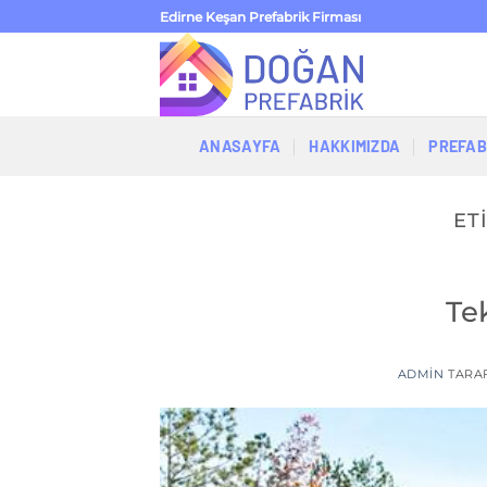
İçeriğe
Edirne Keşan Prefabrik Firması
atla
ANASAYFA
HAKKIMIZDA
PREFAB
ET
Te
ADMIN
TARA