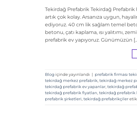
Tekirdağ Prefabrik Tekirdağ Prefabrik 
artık çok kolay. Arsanıza uygun, hayali
ediyoruz. 40 cm lik sağlam temel beto
betonu, çatı kaplama, ısı yalıtımı, ze
prefabrik ev yapıyoruz. Günümüzün [
Blog
içinde yayınlandı
|
prefabrik firması tek
tekirdağ merkez prefabrik
,
tekirdağ merkez pr
tekirdağ prefabrik ev yapanlar
,
tekirdağ prefab
tekirdağ prefabrik fiyatları
,
tekirdağ prefabrik
prefabrik şirketleri
,
tekirdağ prefabrikçiler
etik