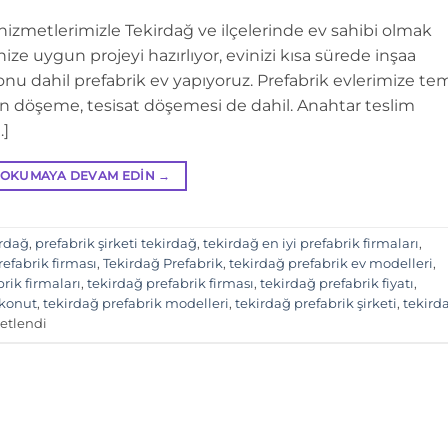
hizmetlerimizle Tekirdağ ve ilçelerinde ev sahibi olmak
nize uygun projeyi hazırlıyor, evinizi kısa sürede inşaa
nu dahil prefabrik ev yapıyoruz. Prefabrik evlerimize te
min döşeme, tesisat döşemesi de dahil. Anahtar teslim
…]
OKUMAYA DEVAM EDIN
→
irdağ
,
prefabrik şirketi tekirdağ
,
tekirdağ en iyi prefabrik firmaları
,
efabrik firması
,
Tekirdağ Prefabrik
,
tekirdağ prefabrik ev modelleri
,
rik firmaları
,
tekirdağ prefabrik firması
,
tekirdağ prefabrik fiyatı
,
 konut
,
tekirdağ prefabrik modelleri
,
tekirdağ prefabrik şirketi
,
tekird
etlendi