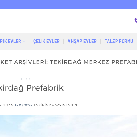
RİK EVLER
ÇELIK EVLER
AHŞAP EVLER
TALEP FORMU
IKET ARŞIVLERI:
TEKIRDAĞ MERKEZ PREFAB
BLOG
kirdağ Prefabrik
FINDAN
15.03.2025
TARIHINDE YAYINLANDI