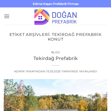
İçeriğe
Edirne Keşan Prefabrik Firması
atla
ETIKET ARŞIVLERI:
TEKIRDAĞ PREFABRIK
KONUT
BLOG
Tekirdağ Prefabrik
ADMIN
TARAFINDAN
15.03.2025
TARIHINDE YAYINLANDI