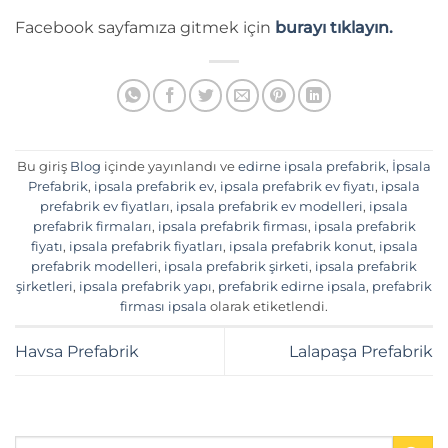
Facebook sayfamıza gitmek için
burayı tıklayın.
Bu giriş
Blog
içinde yayınlandı ve
edirne ipsala prefabrik
,
İpsala
Prefabrik
,
ipsala prefabrik ev
,
ipsala prefabrik ev fiyatı
,
ipsala
prefabrik ev fiyatları
,
ipsala prefabrik ev modelleri
,
ipsala
prefabrik firmaları
,
ipsala prefabrik firması
,
ipsala prefabrik
fiyatı
,
ipsala prefabrik fiyatları
,
ipsala prefabrik konut
,
ipsala
prefabrik modelleri
,
ipsala prefabrik şirketi
,
ipsala prefabrik
şirketleri
,
ipsala prefabrik yapı
,
prefabrik edirne ipsala
,
prefabrik
firması ipsala
olarak etiketlendi.
Havsa Prefabrik
Lalapaşa Prefabrik