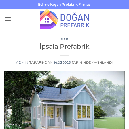
İçeriğe
Edirne Keşan Prefabrik Firması
atla
BLOG
İpsala Prefabrik
ADMIN
TARAFINDAN
14.03.2025
TARIHINDE YAYINLANDI