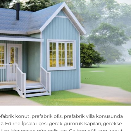
efabrik konut, prefabrik ofis, prefabrik villa konusunda
. Edirne İpsala ilçesi gerek gümrük kapıları, gerekse
r ilçe. Her geçen gün gelişiyor. Gelişen nüfusun konut