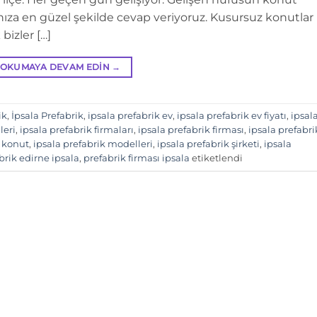
rınıza en güzel şekilde cevap veriyoruz. Kusursuz konutlar
bizler […]
OKUMAYA DEVAM EDIN
→
ik
,
İpsala Prefabrik
,
ipsala prefabrik ev
,
ipsala prefabrik ev fiyatı
,
ipsal
leri
,
ipsala prefabrik firmaları
,
ipsala prefabrik firması
,
ipsala prefabri
k konut
,
ipsala prefabrik modelleri
,
ipsala prefabrik şirketi
,
ipsala
brik edirne ipsala
,
prefabrik firması ipsala
etiketlendi