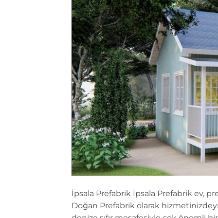
İpsala Prefabrik İpsala Prefabrik ev, pr
Doğan Prefabrik olarak hizmetinizdeyiz
denize sıfır mesafesiyle çok önemli bi