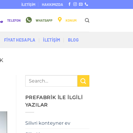
İLETİŞİM
HAKKIMIZDA
TELEFON
WHATSAPP
KONUM
FİYAT HESAPLA
İLETİŞİM
BLOG
K
PREFABRİK İLE İLGİLİ
YAZILAR
Silivri konteyner ev