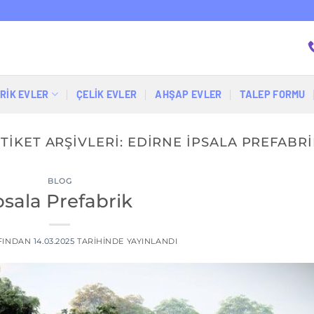
RİK EVLER
ÇELIK EVLER
AHŞAP EVLER
TALEP FORMU
TIKET ARŞIVLERI:
EDIRNE IPSALA PREFABRI
BLOG
psala Prefabrik
FINDAN
14.03.2025
TARIHINDE YAYINLANDI