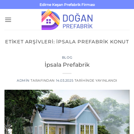
İçeriğe
Edirne Keşan Prefabrik Firması
atla
ETIKET ARŞIVLERI:
IPSALA PREFABRIK KONUT
BLOG
İpsala Prefabrik
ADMIN
TARAFINDAN
14.03.2025
TARIHINDE YAYINLANDI