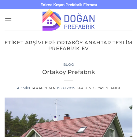
İçeriğe
Edirne Keşan Prefabrik Firması
atla
ETIKET ARŞIVLERI:
ORTAKÖY ANAHTAR TESLIM
PREFABRIK EV
BLOG
Ortaköy Prefabrik
ADMIN
TARAFINDAN
19.09.2025
TARIHINDE YAYINLANDI