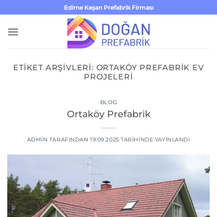
İçeriğe
Edirne Keşan Prefabrik Firması
atla
ETIKET ARŞIVLERI:
ORTAKÖY PREFABRIK EV
PROJELERI
BLOG
Ortaköy Prefabrik
ADMIN
TARAFINDAN
19.09.2025
TARIHINDE YAYINLANDI