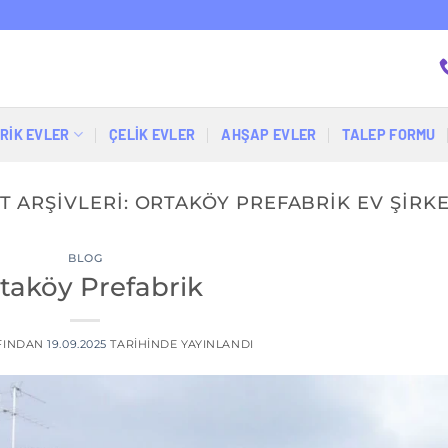
RİK EVLER
ÇELIK EVLER
AHŞAP EVLER
TALEP FORMU
T ARŞIVLERI:
ORTAKÖY PREFABRIK EV ŞIRKE
BLOG
taköy Prefabrik
FINDAN
19.09.2025
TARIHINDE YAYINLANDI