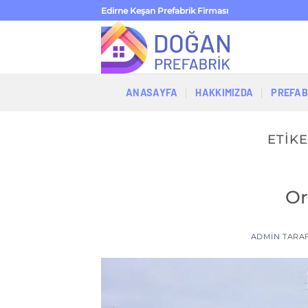
İçeriğe
Edirne Keşan Prefabrik Firması
atla
ANASAYFA
HAKKIMIZDA
PREFAB
ETIKE
Or
ADMIN
TARA