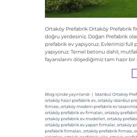
Ortaköy Prefabrik Ortaköy Prefabrik fi
doğru yerdesiniz. Doğan Prefabrik olar
prefabrik ev yapıyoruz. Evlerimizi ful
yapıyoruz. Temel betonu dahil, mutfak d
fayanslarını döşediğimiz tam hazır bir
Blog
içinde yayınlandı
|
İstanbul Ortaköy Pre
ortaköy hazır prefabrik ev
,
ortaköy istanbul pr
firması
,
ortaköy modern prefabrik ev tasarımla
ortaköy prefabrik ev firmaları
,
ortaköy prefabri
ortaköy prefabrik ev modelleri
,
ortaköy prefabr
ortaköy prefabrik ev yapan firmalar
,
ortaköy pr
prefabrik firmaları
,
ortaköy prefabrik firması
,
o