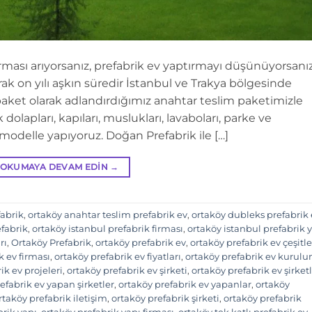
rması arıyorsanız, prefabrik ev yaptırmayı düşünüyorsanı
ak on yılı aşkın süredir İstanbul ve Trakya bölgesinde
l paket olarak adlandırdığımız anahtar teslim paketimizle
olapları, kapıları, muslukları, lavaboları, parke ve
 modelle yapıyoruz. Doğan Prefabrik ile […]
OKUMAYA DEVAM EDIN
→
fabrik
,
ortaköy anahtar teslim prefabrik ev
,
ortaköy dubleks prefabrik 
efabrik
,
ortaköy istanbul prefabrik firması
,
ortaköy istanbul prefabrik 
rı
,
Ortaköy Prefabrik
,
ortaköy prefabrik ev
,
ortaköy prefabrik ev çeşitle
k ev firması
,
ortaköy prefabrik ev fiyatları
,
ortaköy prefabrik ev kurul
ik ev projeleri
,
ortaköy prefabrik ev şirketi
,
ortaköy prefabrik ev şirketl
efabrik ev yapan şirketler
,
ortaköy prefabrik ev yapanlar
,
ortaköy
rtaköy prefabrik iletişim
,
ortaköy prefabrik şirketi
,
ortaköy prefabrik