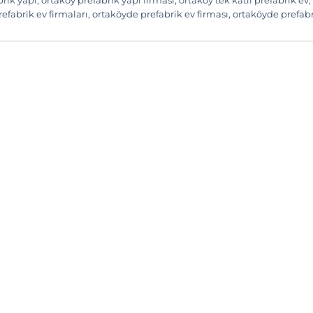
brik yapı
,
ortaköy prefabrik yapı firması
,
ortaköy tek katlı prefabrik ev
,
efabrik ev firmaları
,
ortaköyde prefabrik ev firması
,
ortaköyde prefab