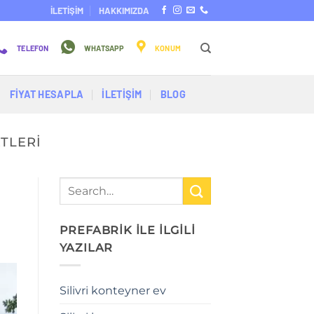
İLETİŞİM
HAKKIMIZDA
TELEFON
WHATSAPP
KONUM
FİYAT HESAPLA
İLETİŞİM
BLOG
TLERI
PREFABRİK İLE İLGİLİ
YAZILAR
Silivri konteyner ev