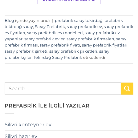
Blog
içinde yayınlandı
|
prefabrik saray tekirdağ
,
prefabrik
tekirdağ saray
,
Saray Prefabrik
,
saray prefabrik ev
,
saray prefabrik
ev fiyatları
,
saray prefabrik ev modelleri
,
saray prefabrik ev
yapanlar
,
saray prefabrik evler
,
saray prefabrik firmaları
,
saray
prefabrik firması
,
saray prefabrik fiyatı
,
saray prefabrik fiyatları
,
saray prefabrik şirketi
,
saray prefabrik şirketleri
,
saray
prefabrikçiler
,
Tekirdağ Saray Prefabrik
etiketlendi
PREFABRİK İLE İLGİLİ YAZILAR
Silivri konteyner ev
Silivri hazır ev