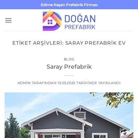
İçeriğe
Edirne Keşan Prefabrik Firması
atla
ETIKET ARŞIVLERI:
SARAY PREFABRIK EV
BLOG
Saray Prefabrik
ADMIN
TARAFINDAN
15.03.2025
TARIHINDE YAYINLANDI