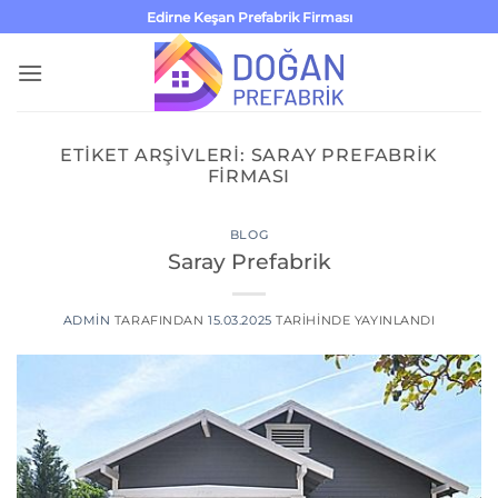
İçeriğe
Edirne Keşan Prefabrik Firması
atla
ETIKET ARŞIVLERI:
SARAY PREFABRIK
FIRMASI
BLOG
Saray Prefabrik
ADMIN
TARAFINDAN
15.03.2025
TARIHINDE YAYINLANDI