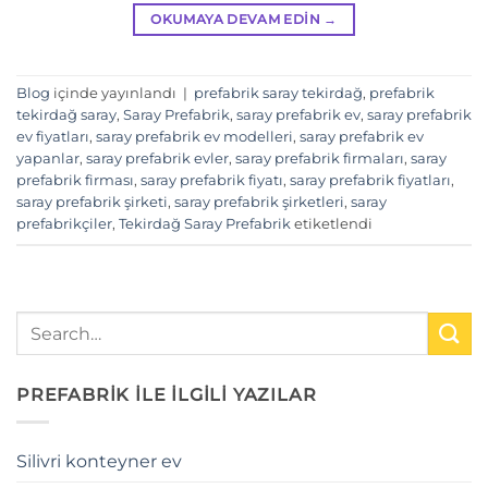
OKUMAYA DEVAM EDIN
→
Blog
içinde yayınlandı
|
prefabrik saray tekirdağ
,
prefabrik
tekirdağ saray
,
Saray Prefabrik
,
saray prefabrik ev
,
saray prefabrik
ev fiyatları
,
saray prefabrik ev modelleri
,
saray prefabrik ev
yapanlar
,
saray prefabrik evler
,
saray prefabrik firmaları
,
saray
prefabrik firması
,
saray prefabrik fiyatı
,
saray prefabrik fiyatları
,
saray prefabrik şirketi
,
saray prefabrik şirketleri
,
saray
prefabrikçiler
,
Tekirdağ Saray Prefabrik
etiketlendi
PREFABRİK İLE İLGİLİ YAZILAR
Silivri konteyner ev