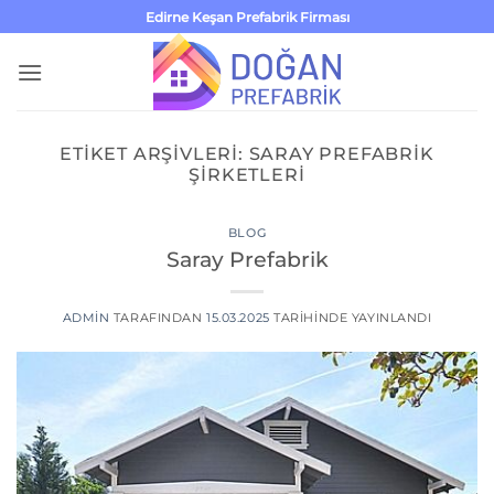
İçeriğe
Edirne Keşan Prefabrik Firması
atla
ETIKET ARŞIVLERI:
SARAY PREFABRIK
ŞIRKETLERI
BLOG
Saray Prefabrik
ADMIN
TARAFINDAN
15.03.2025
TARIHINDE YAYINLANDI