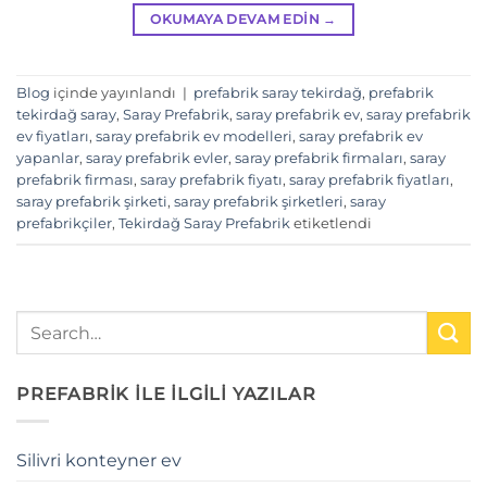
OKUMAYA DEVAM EDIN
→
Blog
içinde yayınlandı
|
prefabrik saray tekirdağ
,
prefabrik
tekirdağ saray
,
Saray Prefabrik
,
saray prefabrik ev
,
saray prefabrik
ev fiyatları
,
saray prefabrik ev modelleri
,
saray prefabrik ev
yapanlar
,
saray prefabrik evler
,
saray prefabrik firmaları
,
saray
prefabrik firması
,
saray prefabrik fiyatı
,
saray prefabrik fiyatları
,
saray prefabrik şirketi
,
saray prefabrik şirketleri
,
saray
prefabrikçiler
,
Tekirdağ Saray Prefabrik
etiketlendi
PREFABRİK İLE İLGİLİ YAZILAR
Silivri konteyner ev